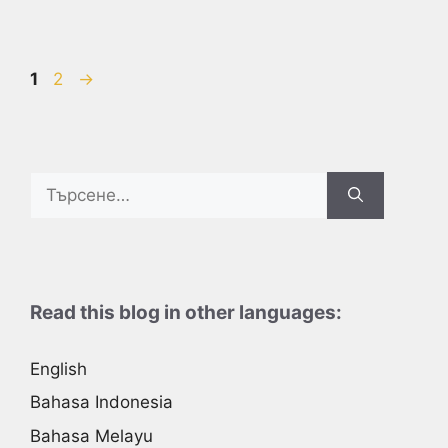
Page
Page
1
2
→
Search
for:
Read this blog in other languages:
English
Bahasa Indonesia
Bahasa Melayu