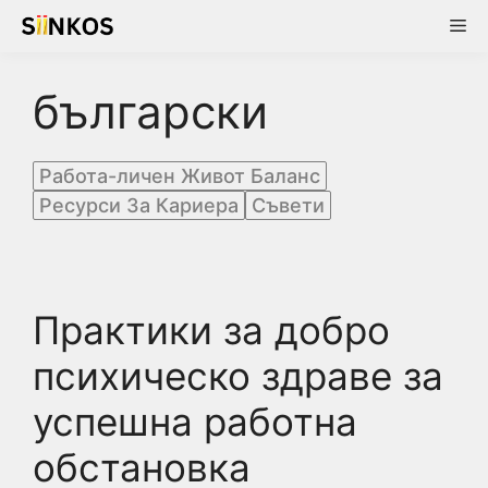
Skip
Me
to
content
български
Работа-личен Живот Баланс
Ресурси За Кариера
Съвети
Практики за добро
психическо здраве за
успешна работна
обстановка