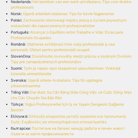
Nederlands:
Het bereiken van een werk-privébalans: Tips voor drukke
professionals
Norsk:
Oppnå arbeidslivsbalanse: Tips for travle fagpersoner
Polski:
Zachowanie równowagi między pracą a życiem prywatnym:
wskazówki dla zapracowanych profesjonalistów
Português:
Alcançar o Equilíbrio entre Trabalho e Vida: Dicas para
Profissionais Ocupados
Română:
Obținerea echilibrului între viața profesională și cea
personală: Sfaturi pentru profesioniștii ocupati
Slovenčina:
Dosiahnutie rovnováhy medzi prácou a osobným životom:
Tipy pre zaneprázdnených profesionálov
Suomi:
Työn ja vapaa-ajan tasapainon saavuttaminen: Vinkkejä
kiireisille ammattilaisille
Svenska:
Uppnå arbete-livsbalans: Tips för upptagna
yrkesverksamma
Tiếng Việt:
Đạt được Sự Cân Bằng Giữa Công Việc và Cuộc Sống: Mẹo
cho Các Chuyên Gia Bận Rộn
Türkçe:
Yoğun Profesyoneller İçin İş ve Yaşam Dengesini Sağlama
İpuçları
Ελληνικά:
Επίτευξη ισορροπίας μεταξύ εργασίας και προσωπικής
ζωής: Συμβουλές για απασχολημένους επαγγελματίες
български:
Постигане на баланс между работа и личен живот:
Съвети за заети професионалисти