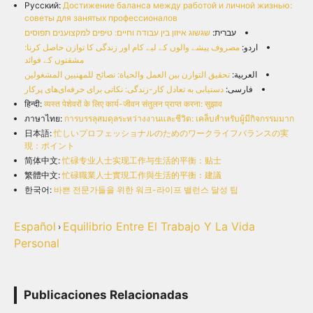
Русский:
Достижение баланса между работой и личной жизнью:
советы для занятых профессионалов
עברית:
שגשוג איזון בין עבודה וחיים: טיפים למקצוענים תפוסים
اردو:
مصروف پیشے والوں کے لیے کام اور زندگی کا توازن حاصل کرنا:
مشقتوں کے فوائد
العربية:
تحقيق التوازن بين العمل والحياة: نصائح للمهنيين المشغولين
فارسی:
دستیابی به تعادل کار-زندگی: نکاتی برای حرفه‌ای‌های پرکار
हिन्दी:
व्यस्त पेशेवरों के लिए कार्य-जीवन संतुलन प्राप्त करना: सुझाव
ภาษาไทย:
การบรรลุสมดุลระหว่างงานและชีวิต: เคล็บสำหรับผู้มีกิจกรรมมาก
日本語:
忙しいプロフェッショナルのためのワークライフバランスの実
現：ポイント
简体中文:
忙碌专业人士实现工作与生活的平衡：贴士
繁體中文:
忙碌職業人士實現工作與生活的平衡：建議
한국어:
바쁜 전문가들을 위한 워크-라이프 밸런스 달성 팁
Español
Equilibrio Entre El Trabajo Y La Vida
›
Personal
Publicaciones Relacionadas