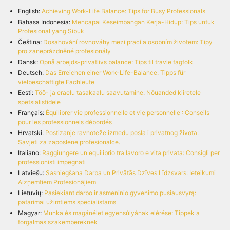
English:
Achieving Work-Life Balance: Tips for Busy Professionals
Bahasa Indonesia:
Mencapai Keseimbangan Kerja-Hidup: Tips untuk
Profesional yang Sibuk
Čeština:
Dosahování rovnováhy mezi prací a osobním životem: Tipy
pro zaneprázdněné profesionály
Dansk:
Opnå arbejds-privatlivs balance: Tips til travle fagfolk
Deutsch:
Das Erreichen einer Work-Life-Balance: Tipps für
vielbeschäftigte Fachleute
Eesti:
Töö- ja eraelu tasakaalu saavutamine: Nõuanded kiiretele
spetsialistidele
Français:
Équilibrer vie professionnelle et vie personnelle : Conseils
pour les professionnels débordés
Hrvatski:
Postizanje ravnoteže između posla i privatnog života:
Savjeti za zaposlene profesionalce.
Italiano:
Raggiungere un equilibrio tra lavoro e vita privata: Consigli per
professionisti impegnati
Latviešu:
Sasniegšana Darba un Privātās Dzīves Līdzsvars: Ieteikumi
Aizņemtiem Profesionāļiem
Lietuvių:
Pasiekiant darbo ir asmeninio gyvenimo pusiausvyrą:
patarimai užimtiems specialistams
Magyar:
Munka és magánélet egyensúlyának elérése: Tippek a
forgalmas szakembereknek