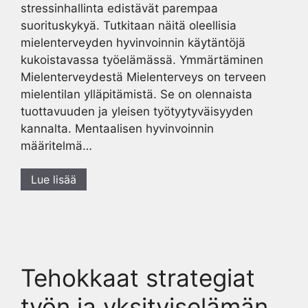
stressinhallinta edistävät parempaa
suorituskykyä. Tutkitaan näitä oleellisia
mielenterveyden hyvinvoinnin käytäntöjä
kukoistavassa työelämässä. Ymmärtäminen
Mielenterveydestä Mielenterveys on terveen
mielentilan ylläpitämistä. Se on olennaista
tuottavuuden ja yleisen työtyytyväisyyden
kannalta. Mentaalisen hyvinvoinnin
määritelmä…
Lue lisää
Tehokkaat strategiat
työn ja yksityiselämän