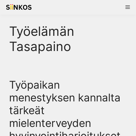
Skip
Me
to
content
Työelämän
Tasapaino
Työpaikan
menestyksen kannalta
tärkeät
mielenterveyden
hyvinvointiharjoitukset