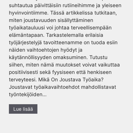
suhtautua päivittäisiin rutiineihimme ja yleiseen
hyvinvointiimme. Tässä artikkelissa tutkitaan,
miten joustavuuden sisällyttäminen
työaikatauluusi voi johtaa terveellisempään
elämäntapaan. Tarkastelemalla erilaisia
työjärjestelyjä tavoitteenamme on tuoda esiin
näiden vaihtoehtojen hyödyt ja
käytännöllisyyden omaksuminen. Tutustu
siihen, miten nämä muutokset voivat vaikuttaa
positiivisesti sekä fyysiseen että henkiseen
terveyteesi. Mikä On Joustava Työaika?
Joustavat työaikavaihtoehdot mahdollistavat
työntekijöiden…
Lue lisää