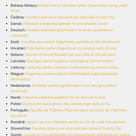
Bahasa Melayu:
Pilihan Kerja Fleksibel untuk Gaya Hidup yang Lebih
Sihat
Čeština:
Flexibilní pracovní možnosti pro zdravější životní styl
Dansk:
Fleksible arbejdsmuligheder for en sundere livsstil
Deutsch:
Flexible Arbeitsmöglichkeiten für einen gesünderen
Lebensstil
Eesti:
Tervislikuma elustiili tagamiseks paindlikud töövõimalused
Hrvatski:
Fleksibilne radne mogućnosti za zdraviji način života
Italiano:
Opzioni di lavoro flessibili per uno stile di vita più sano
Latviešu:
Elastīgas darba iespējas veselīgākai dzīvesveidam
Lietuvių:
Lankstūs darbo variantai sveikesniam gyvenimo būdui.
Magyar:
Rugalmas munkavégzési lehetőségek egészségesebb
életmódhoz
Nederlands:
Flexibele werkmogelijkheden voor een gezondere
levensstijl
Norsk:
Fleksible arbeidsmuligheter for en sunnere livsstil
Polski:
Elastyczne opcje pracy dla zdrowszego stylu życia
Português:
Opções de Trabalho Flexíveis para um Estilo de Vida Mais
Saudável
Română:
Opțiuni de lucru flexibile pentru un stil de viață mai sănătos
Slovenčina:
Flexibilné pracovné možnosti pre zdravší životný štýl
Suomi:
Joustavat työvaihtoehdot terveellisemmän elämäntavan tueksi