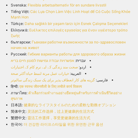
Svenska:
Flexibla arbetsalternativ för en sundare livsstil
Tiếng Việt:
Các Lựa Chọn Làm Việc Linh Hoạt để Có Cuộc Sống Khỏe
Mạnh Hơn
Türkçe:
Daha sağlıklı bir yaşam tarzı için Esnek Çalışma Seçenekleri
Ελληνικά:
Ευέλικτες επιλογές εργασίας για έναν υγιέστερο τρόπο
ζωής
български:
Гъвкави работни възможности за по-здравословен
начин на живот
Русский:
Гибкие варианты работы для здорового образа жизни
עברית:
אפשרויות עבודה גמישות לסגנון חיים בריא
اردو:
صحت مند زندگی کے لیے نرم کام کے اختیارات
العربية:
خيارات عمل مرنة لنمط حياة أكثر صحة
فارسی:
گزینه های کار انعطاف پذیر برای یک سبک زندگی سالم‌تر
हिन्दी:
एक स्वस्थ जीवनशैली के लिए लचीले कार्य विकल्प
ภาษาไทย:
ตัวเลือกร่วมทำงานอย่างยืดหยุ่นสำหรับการดำเนินชีวิตอย่าง
สุขภาพ
日本語:
健康的なライフスタイルのための柔軟な勤務オプション
简体中文:
灵活的工作选择，过上更健康的生活方式
繁體中文:
靈活工作選擇，享受更健康的生活方式
한국어:
더 건강한 라이프스타일을 위한 유연한 근무 옵션