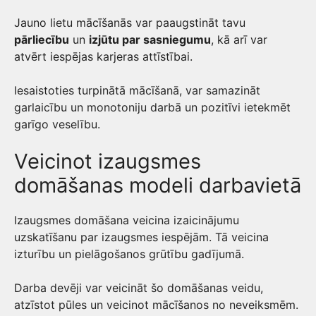
Jauno lietu mācīšanās var paaugstināt tavu
pārliecību
un
izjūtu par sasniegumu
, kā arī var
atvērt iespējas karjeras attīstībai.
Iesaistoties turpinātā mācīšanā, var samazināt
garlaicību un monotoniju darbā un pozitīvi ietekmēt
garīgo veselību.
Veicinot izaugsmes
domāšanas modeli darbavietā
Izaugsmes domāšana veicina izaicinājumu
uzskatīšanu par izaugsmes iespējām. Tā veicina
izturību un pielāgošanos grūtību gadījumā.
Darba devēji var veicināt šo domāšanas veidu,
atzīstot pūles un veicinot mācīšanos no neveiksmēm.