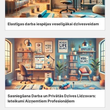
Elastīgas darba iespējas veselīgākai dzīvesveidam
Sasniegšana Darba un Privātās Dzīves Līdzsvars:
Ieteikumi Aizņemtiem Profesionāļiem