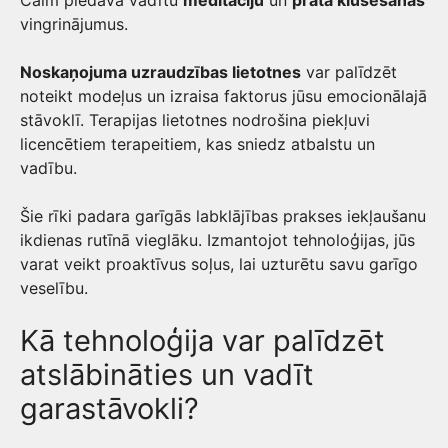
Calm piedāvā vadītu
meditāciju
un
prāta klusēšanas
vingrinājumus.
Noskaņojuma uzraudzības lietotnes
var palīdzēt
noteikt modeļus un izraisa faktorus jūsu emocionālajā
stāvoklī. Terapijas lietotnes nodrošina piekļuvi
licencētiem terapeitiem, kas sniedz atbalstu un
vadību.
Šie rīki padara garīgās labklājības prakses iekļaušanu
ikdienas rutīnā vieglāku. Izmantojot tehnoloģijas, jūs
varat veikt proaktīvus soļus, lai uzturētu savu garīgo
veselību.
Kā tehnoloģija var palīdzēt
atslābināties un vadīt
garastāvokli?