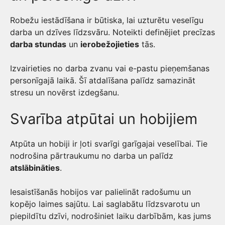
Robežu iestādīšana ir būtiska, lai uzturētu veselīgu
darba un dzīves līdzsvāru. Noteikti definējiet precīzas
darba stundas
un
ierobežojieties
tās.
Izvairieties no darba zvanu vai e-pastu pieņemšanas
personīgajā laikā. Šī atdalīšana palīdz samazināt
stresu un novērst izdegšanu.
Svarība atpūtai un hobijiem
Atpūta un hobiji ir ļoti svarīgi garīgajai veselībai. Tie
nodrošina pārtraukumu no darba un palīdz
atslābināties
.
Iesaistīšanās hobijos var palielināt radošumu un
kopējo laimes sajūtu. Lai saglabātu līdzsvarotu un
piepildītu dzīvi, nodrošiniet laiku darbībām, kas jums