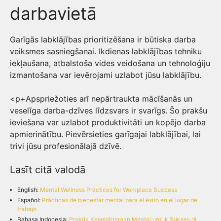
darbavietā
Garīgās labklājības prioritizēšana ir būtiska darba
veiksmes sasniegšanai. Ikdienas labklājības tehniku
iekļaušana, atbalstoša vides veidošana un tehnoloģiju
izmantošana var ievērojami uzlabot jūsu labklājību.
<p+Apspriežoties arī nepārtraukta mācīšanās un
veselīga darba-dzīves līdzsvars ir svarīgs. Šo prakšu
ieviešana var uzlabot produktivitāti un kopējo darba
apmierinātību. Pievērsieties garīgajai labklājībai, lai
trivi jūsu profesionālajā dzīvē.
Lasīt citā valodā
English:
Mental Wellness Practices for Workplace Success
Español:
Prácticas de bienestar mental para el éxito en el lugar de
trabajo
Bahasa Indonesia:
Praktik Kesejahteraan Mental untuk Sukses di