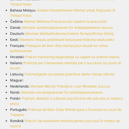
Tempat Kerja
Bahasa Melayu:
Amalan Kesejahteraan Mental untuk Kejayaan di
Tempat Kerja
Čeština:
Mental Wellness Practices pro úspěch na pracovišti
Dansk:
Mentale sundhedspraksisser for arbejdspladsens succes
Deutsch:
Mentale Wohlbefindenstechniken für beruflichen Erfolg
Eesti:
Meeleolu heaolu praktilised harjutused töökoha edukuseks
Français:
Pratiques de bien-être mental pour réussir en milieu
professionnel
Hrvatski:
Prakse mentalnog blagostanja za uspjeh na radnom mjestu
Italiano:
Pratiche per il benessere mentale per il successo sul posto di
lavoro
Lietuvių:
Psichologinės savijautos praktikos darbo vietoje sėkmei
Magyar:
Nederlands:
Mentale Welzijn Praktijken voor Werkplek Succes
Norsk:
Mentale velværepraksiser for arbeidsplasssuksess
Polski:
Praktyki dbałości o zdrowie psychiczne dla sukcesu w miejscu
pracy
Português:
Práticas de Bem-Estar Mental para o Sucesso no Local de
Trabalho
Română:
Practici de bunăstare mentală pentru succesul în mediul de
muncă