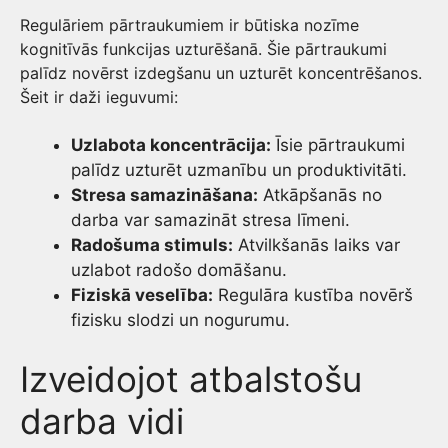
Regulāriem pārtraukumiem ir būtiska nozīme
kognitīvās funkcijas uzturēšanā. Šie pārtraukumi
palīdz novērst izdegšanu un uzturēt koncentrēšanos.
Šeit ir daži ieguvumi:
Uzlabota koncentrācija:
Īsie pārtraukumi
palīdz uzturēt uzmanību un produktivitāti.
Stresa samazināšana:
Atkāpšanās no
darba var samazināt stresa līmeni.
Radošuma stimuls:
Atvilkšanās laiks var
uzlabot radošo domāšanu.
Fiziskā veselība:
Regulāra kustība novērš
fizisku slodzi un nogurumu.
Izveidojot atbalstošu
darba vidi