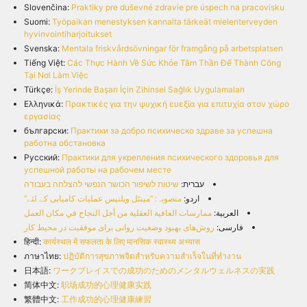
Slovenčina:
Praktiky pre duševné zdravie pre úspech na pracovisku
Suomi:
Työpaikan menestyksen kannalta tärkeät mielenterveyden
hyvinvointiharjoitukset
Svenska:
Mentala friskvårdsövningar för framgång på arbetsplatsen
Tiếng Việt:
Các Thực Hành Về Sức Khỏe Tâm Thần Để Thành Công
Tại Nơi Làm Việc
Türkçe:
İş Yerinde Başarı İçin Zihinsel Sağlık Uygulamaları
Ελληνικά:
Πρακτικές για την ψυχική ευεξία για επιτυχία στον χώρο
εργασίας
български:
Практики за добро психическо здраве за успешна
работна обстановка
Русский:
Практики для укрепления психического здоровья для
успешной работы на рабочем месте
עברית:
שיטות לשיפור הכושר הנפשי להצלחה בעבודה
اردو:
منصوبہ: ‘’مینٹل ویلنیس عملیات کامیابی کے لئے‘’
العربية:
ممارسات العافية العقلية من أجل النجاح في مكان العمل
فارسی:
روش‌های بهبود وضعیت روانی برای موفقیت در محیط کار
हिन्दी:
कार्यस्थल में सफलता के लिए मानसिक स्वास्थ्य अभ्यास
ภาษาไทย:
ปฏิบัติการสุขภาพจิตสำหรับความสำเร็จในที่ทำงาน
日本語:
ワークプレイスでの成功のためのメンタルウェルネスの実践
简体中文:
职场成功的心理健康实践
繁體中文:
工作成功的心理健康練習