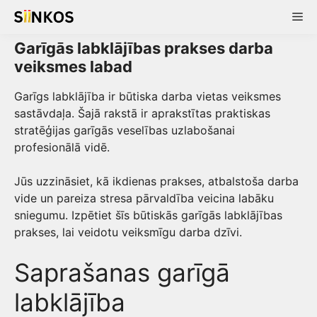
Skip
Me
to
content
Garīgās labklājības prakses darba
veiksmes labad
Garīgs labklājība ir būtiska darba vietas veiksmes
sastāvdaļa. Šajā rakstā ir aprakstītas praktiskas
stratēģijas garīgās veselības uzlabošanai
profesionālā vidē.
Jūs uzzināsiet, kā ikdienas prakses, atbalstoša darba
vide un pareiza stresa pārvaldība veicina labāku
sniegumu. Izpētiet šīs būtiskās garīgās labklājības
prakses, lai veidotu veiksmīgu darba dzīvi.
Saprašanas garīgā
labklājība