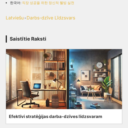
한국어:
직장 성공을 위한 정신적 웰빙 실천
Latviešu
Darbs-dzīve Līdzsvars
›
Saistītie Raksti
Efektīvi stratēģijas darba-dzīves līdzsvaram