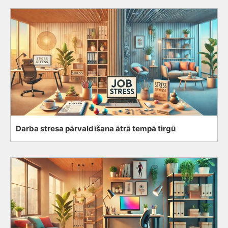
Darba stresa pārvaldīšana ātrā tempā tirgū