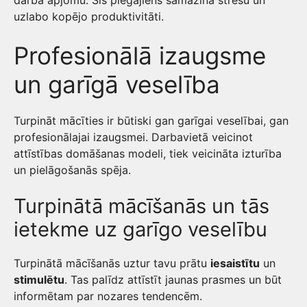
darba apjomu. Šis piegājiens samazina stresu un
uzlabo kopējo produktivitāti.
Profesionālā izaugsme
un garīgā veselība
Turpināt mācīties ir būtiski gan garīgai veselībai, gan
profesionālajai izaugsmei. Darbavietā veicinot
attīstības domāšanas modeli, tiek veicināta izturība
un pielāgošanās spēja.
Turpinātā mācīšanās un tās
ietekme uz garīgo veselību
Turpinātā mācīšanās uztur tavu prātu
iesaistītu
un
stimulētu
. Tas palīdz attīstīt jaunas prasmes un būt
informētam par nozares tendencēm.