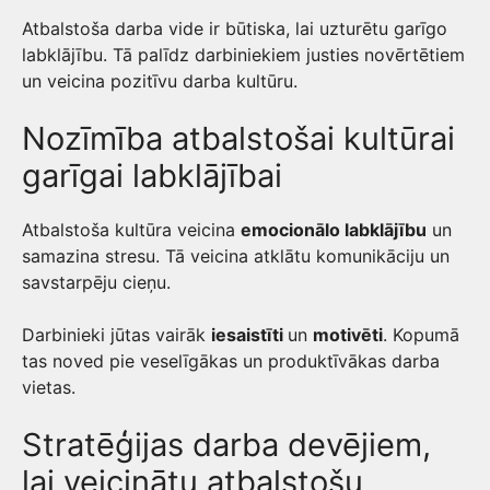
Atbalstoša darba vide ir būtiska, lai uzturētu garīgo
labklājību. Tā palīdz darbiniekiem justies novērtētiem
un veicina pozitīvu darba kultūru.
Nozīmība atbalstošai kultūrai
garīgai labklājībai
Atbalstoša kultūra veicina
emocionālo labklājību
un
samazina stresu. Tā veicina atklātu komunikāciju un
savstarpēju cieņu.
Darbinieki jūtas vairāk
iesaistīti
un
motivēti
. Kopumā
tas noved pie veselīgākas un produktīvākas darba
vietas.
Stratēģijas darba devējiem,
lai veicinātu atbalstošu