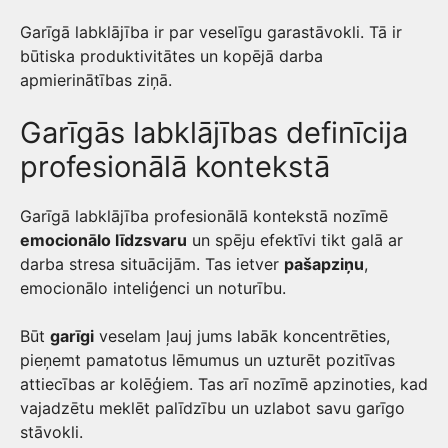
Garīgā labklājība ir par veselīgu garastāvokli. Tā ir
būtiska produktivitātes un kopējā darba
apmierinātības ziņā.
Garīgās labklājības definīcija
profesionālā kontekstā
Garīgā labklājība profesionālā kontekstā nozīmē
emocionālo līdzsvaru
un spēju efektīvi tikt galā ar
darba stresa situācijām. Tas ietver
pašapziņu
,
emocionālo inteliģenci un noturību.
Būt
garīgi
veselam ļauj jums labāk koncentrēties,
pieņemt pamatotus lēmumus un uzturēt pozitīvas
attiecības ar kolēģiem. Tas arī nozīmē apzinoties, kad
vajadzētu meklēt palīdzību un uzlabot savu garīgo
stāvokli.