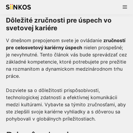
Skip
Me
to
content
Dôležité zručnosti pre úspech vo
svetovej kariére
V dnešnom prepojenom svete je ovládanie
zručností
pre celosvetový kariérny úspech
nielen prospešné;
je nevyhnutné. Tento článok vás bude sprevádzať cez
základné kompetencie, ktoré potrebujete pre prežitie
na rozmanitom a dynamickom medzinárodnom trhu
práce.
Dozviete sa o dôležitosti prispôsobivosti,
technologickej zdatnosti a efektívnej komunikácii
medzi kultúrami. Vybavte sa týmito zručnosťami, aby
ste zlepšili svoje kariérne vyhliadky a s dôverou sa
pohybovali v globálnych príležitostiach.