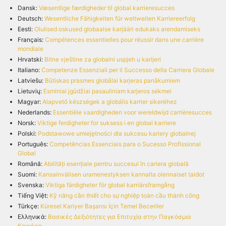
Dansk:
Væsentlige færdigheder til global karrieresucces
Deutsch:
Wesentliche Fähigkeiten für weltweiten Karriereerfolg
Eesti:
Olulised oskused globaalse karjääri edukaks arendamiseks
Français:
Compétences essentielles pour réussir dans une carrière
mondiale
Hrvatski:
Bitne vještine za globalni uspjeh u karijeri
Italiano:
Competenze Essenziali per il Successo della Carriera Globale
Latviešu:
Būtiskas prasmes globālai karjeras panākumiem
Lietuvių:
Esminiai įgūdžiai pasauliniam karjeros sėkmei
Magyar:
Alapvető készségek a globális karrier sikeréhez
Nederlands:
Essentiële vaardigheden voor wereldwijd carrièresucces
Norsk:
Viktige ferdigheter for suksess i en global karriere
Polski:
Podstawowe umiejętności dla sukcesu kariery globalnej
Português:
Competências Essenciais para o Sucesso Profissional
Global
Română:
Abilități esențiale pentru succesul în cariera globală
Suomi:
Kansainvälisen uramenestyksen kannalta olennaiset taidot
Svenska:
Viktiga färdigheter för global karriärsframgång
Tiếng Việt:
Kỹ năng cần thiết cho sự nghiệp toàn cầu thành công
Türkçe:
Küresel Kariyer Başarısı İçin Temel Beceriler
Ελληνικά:
Βασικές Δεξιότητες για Επιτυχία στην Παγκόσμια
Καριέρα