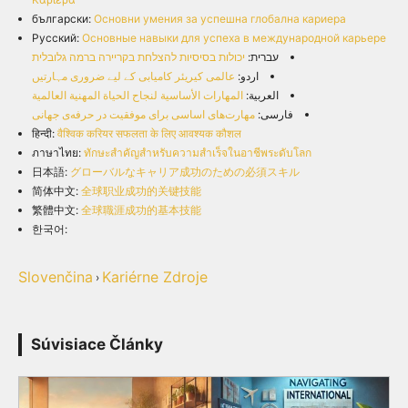
български:
Основни умения за успешна глобална кариера
Русский:
Основные навыки для успеха в международной карьере
עברית:
יכולות בסיסיות להצלחת בקריירה ברמה גלובלית
اردو:
عالمی کیریئر کامیابی کے لیے ضروری مہارتیں
العربية:
المهارات الأساسية لنجاح الحياة المهنية العالمية
فارسی:
مهارت‌های اساسی برای موفقیت در حرفه‌ی جهانی
हिन्दी:
वैश्विक करियर सफलता के लिए आवश्यक कौशल
ภาษาไทย:
ทักษะสำคัญสำหรับความสำเร็จในอาชีพระดับโลก
日本語:
グローバルなキャリア成功のための必須スキル
简体中文:
全球职业成功的关键技能
繁體中文:
全球職涯成功的基本技能
한국어:
Slovenčina
Kariérne Zdroje
›
Súvisiace Články