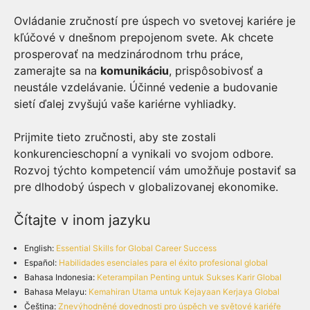
Ovládanie zručností pre úspech vo svetovej kariére je
kľúčové v dnešnom prepojenom svete. Ak chcete
prosperovať na medzinárodnom trhu práce,
zamerajte sa na
komunikáciu
, prispôsobivosť a
neustále vzdelávanie. Účinné vedenie a budovanie
sietí ďalej zvyšujú vaše kariérne vyhliadky.
Prijmite tieto zručnosti, aby ste zostali
konkurencieschopní a vynikali vo svojom odbore.
Rozvoj týchto kompetencií vám umožňuje postaviť sa
pre dlhodobý úspech v globalizovanej ekonomike.
Čítajte v inom jazyku
English:
Essential Skills for Global Career Success
Español:
Habilidades esenciales para el éxito profesional global
Bahasa Indonesia:
Keterampilan Penting untuk Sukses Karir Global
Bahasa Melayu:
Kemahiran Utama untuk Kejayaan Kerjaya Global
Čeština:
Znevýhodněné dovednosti pro úspěch ve světové kariéře