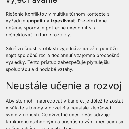
Riešenie konfliktov v multikultúrnom kontexte si
vyžaduje
empatiu
a
trpezlivosť
. Pre efektívne
riešenie sporov je potrebné uvedomiť si a
rešpektovať kultúrne rozdiely.
Silné zručnosti v oblasti vyjednávania vám pomôžu
nájsť spoločnú reč a dosiahnuť vzájomne prospešné
výsledky. Tento prístup zabezpečuje plynulejšiu
spoluprácu a dlhodobé vzťahy.
Neustále učenie a rozvoj
Aby ste mohli napredovať v kariére, je dôležité zostať
v súlade s trendy v odvetví a neustále zlepšovať
svoje zručnosti. Celoživotné učenie vás udržuje
konkurencieschopnými a prispôsobivými meniacim sa
požiadavkám pracovného trhu.