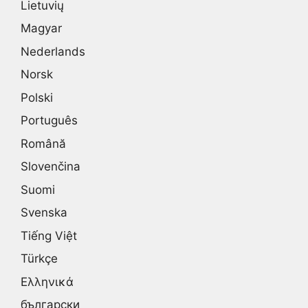
Lietuvių
Magyar
Nederlands
Norsk
Polski
Português
Română
Slovenčina
Suomi
Svenska
Tiếng Việt
Türkçe
Ελληνικά
български