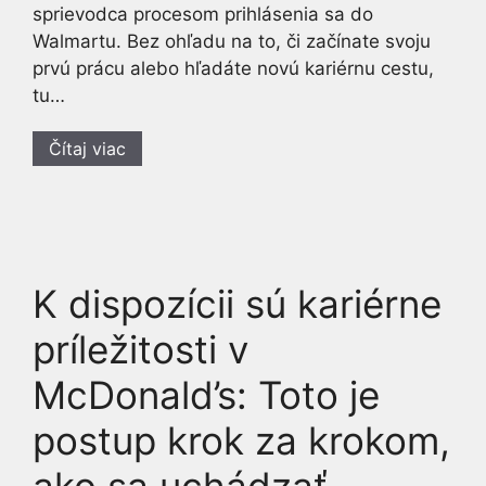
sprievodca procesom prihlásenia sa do
Walmartu. Bez ohľadu na to, či začínate svoju
prvú prácu alebo hľadáte novú kariérnu cestu,
tu…
Čítaj viac
K dispozícii sú kariérne
príležitosti v
McDonald’s: Toto je
postup krok za krokom,
ako sa uchádzať