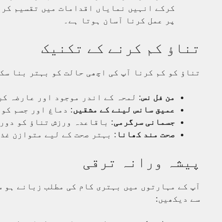
کرکے انہیں نمایاں اقدامات میں تقسیم کری
پر عمل کرنا آسان ہوتا ہے۔
تناؤ کم کرنے کے تکنیک
تناؤ کو کم کرنا آپ کی اچھی حالت کو بہتر بنا سک
من فل نس
: لمحہ کے اندر موجود اور عارضہ کر
عمیق سانس لینے کے مشقیں
: دماغ اور جسم کو
جسمانی سرگرمی
: باقاعدہ ورزش تناؤ کو دور
صحت مند کھانا
: بہتر صحت کے لیے متوازن غذ
پیشہ ورانہ ترقی
آپ کے مہارتوں میں بہتری کام کی مطلب زبانے ہو 
سے دیکھیں: