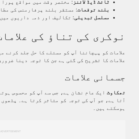
ٹائٹ ڈیڈ لائنز
: مختصر وقت میں مواقع پورا 
بلند توقعات
: مستقر بلند پرفارمنس کی مطا
مسلسل تبدیلی
: تکالیف اور ذمہ داریوں میں
نوکری کی تناؤ کی علامات
علامات کو پہچاننا آپ کو مسئلے کا حل جلد کرنے م
علامات کا تشریح کی گئی ہے جن کا توجہ دینا ضروری
جسمانی علامات
تھکاوٹ
ایک عام نشان ہے، جس سے آپ کو محسوس ہوتا
آتا ہے، جو آپ کی توجہ کو متاثر کرتا ہے۔ پٹھوں 
ہوسکتے ہیں۔
ADVERTISEMENT