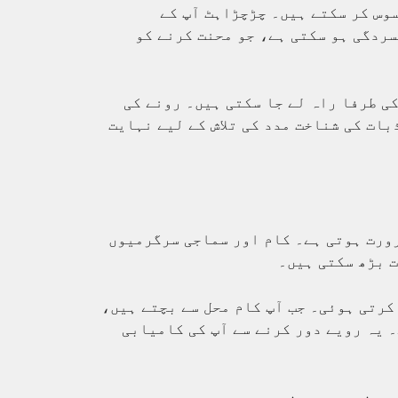
وس کر سکتے ہیں۔ چڑچڑاہٹ آپ کے
ردگی ہو سکتی ہے، جو محنت کرنے کو
ی طرفا راہ لے جا سکتی ہیں۔ رونے کی
بات کی شناخت مدد کی تلاش کے لیے نہایت
رورت ہوتی ہے۔ کام اور سماجی سرگرمیوں
ت بڑھ سکتی ہیں۔
کرتی ہوئی۔ جب آپ کام محل سے بچتے ہیں،
 یہ رویے دور کرنے سے آپ کی کامیابی