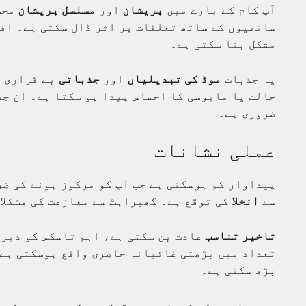
آپ کام کے بارے میں
پریشان
اور
مسلسل پریشان
محس
ساتھیوں کے ساتھ تعلقات پر اثر ڈال سکتی ہے۔ افس
مشکل بنا سکتی ہے۔
یہ جذبات
موڈ کی تبدیلیاں
اور
جذباتی
بے قراری ک
حالت یا مایوسی کا احساس پیدا ہو سکتا ہے۔ ان جذ
ضروری ہے۔
عملی نشانات
پیداوار کم ہوسکتی ہے جب آپ کو مرکوز ہونے کی ض
سے
انخلا
کی توقع ہے۔ گھبراہٹ سے معازعت کی مشکلا
تاخیر تناسب
عادت بن سکتی ہے، اہم تاسکس کو دیر 
تعداد میں بڑھتی غائبانہ حاضری واقع ہوسکتی ہے۔
بڑھ سکتی ہے۔