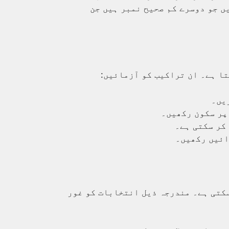
ں جو دوسرے کم صحیح نمبر ہیں جن
تا ہے۔ ان تراکیب کو آزمائیں:
یں۔
 پر سکون رکھیں۔
 کر سکتی ہے۔
ائیں رکھیں۔
سکتی ہے۔ مندرجہ ذیل انتخابات کو غور