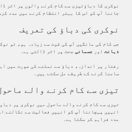
نوکری کا دباؤتیزی سے کام کرنے والوں پر اثر ڈال
جاننا آپ کو اس کا بہتر انتظام کرنے میں مدد کرس
نوکری کی دباؤ کی تعریف
جب کام کی مانگیں آپ کی قوت سے زیادہ ہو، تو نوک
ذہانت
اور
جسمانی
صحت پر اثر ڈالتی ہے۔
رفتار پر اندازہ، دباؤ سے نمٹنے کی صورت میں اہم
سامنا کرنے کے طریقے مل سکتے ہیں۔
تیزی سے کام کرنے والے ماحول
تیزی سے کام کرنے والے ماحول میں نوکری پر دباو
انہیں پہچاننا آپ کو انہیں فعالیت سے نکالنے او
مدد فراہم کر سکتا ہے۔