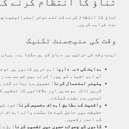
تناؤ کا انتظام کرنے ک
تناؤ کا انتظام کرنے کے لئے موثر استراتیجیے چ
مدد فراہم کریں۔
وقت کی منیجمنٹ تکنیک
اپنے وقت کی ترتیب پر دباؤ کم ہو سکتا ہے۔ یہاں 
ہدایت کی ذمہ داری
: اہم ترین کاموں پر توج
آپ اہم اشیاء کو پورا کرتے ہیں جو سب سے ز
پلینر استعمال کرنا
: تفصیل سے بنائے گئے 
کریں تاکہ موعدیں اور ملاقاتوں کا تعقیب ک
لمحوں سے بچنے کیلئے۔
واقعیت کے مطابق اہداف مخصوص کرنا
: خود کو
حقیقت میں حاصل کیۓ جا سکنے والے اہداف تع
کے اندر رکھیں۔
کاموں کو چھوٹے حصوں میں تقسیم کرنا
: بڑے 