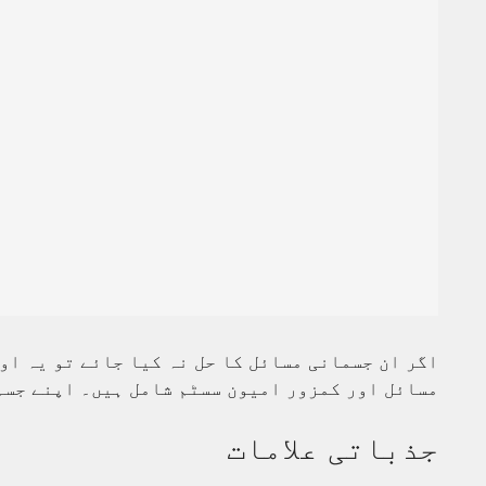
اگر ان جسمانی مسائل کا حل نہ کیا جائے تو یہ او
مسائل اور کمزور امیون سسٹم شامل ہیں۔ اپنے جسم
جذباتی علامات