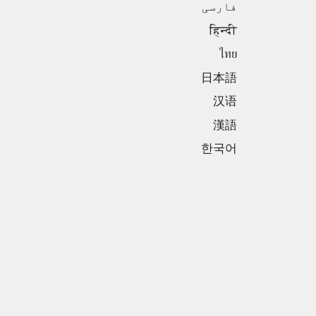
فارسی
हिन्दी
ไทย
日本語
汉语
漢語
한국어