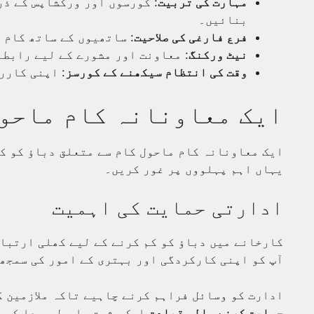
مہارت کی تربیت
: کورسوں اور ورکشاپس کے ذر
بنائیں۔
فرع فارغی کی صلاحیت
: ساتھیوں کے ساتھ کام 
نیٹ ورکنگ
: معاونت اور مشورے کے لیے رابط
وقت کی انتظام سیکھنے کے کورسز
: اپنی کارر
ایک معاونانہ کام ماحو
ایک معاونانہ کام ماحول کام سے متعلق دباؤ کو کا
یہاں اہم پہلووں پر غور کریں۔
ادارتی حمایت کی اہمیت
کارخانے میں دباؤ کو کم کرنے کے لیے کھلی ارتباط
آپ کو اپنی کارکردگی اور بہتری کے امور کی سمجھ 
ادارت کو وسائل فراہم کرنے چاہیے تاکہ ملازمین ک
حمایت کرنے والی قیادت
ایک مثبت ماحول پیدا کر س