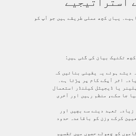
ے استراتیجیے
اہیے۔ یہاں کچھ عملی طریقے ہیں جو آپ کو
کچھ تکنیک بیان کی گئی ہیں:
ہ دیتے ہوئے یہ یقینی بنائیں کہ
یادہ اثر آپکے کام پر پڑتا ہے۔
پلینر یا ڈیجیٹل کیلنڈر استعمال
یا جا سکے، منظم رہیں اور آخری
 زیادہ تعہد دینے سے بچیں اور
یین کرکے وزن کو باقاعدہ حدود
کاموں کو چھوٹے حصوں میں تقسیم