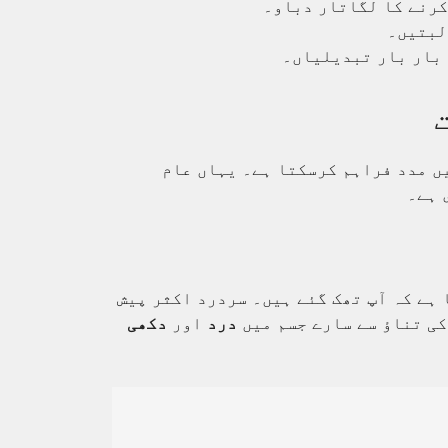
کرنے کا لگاتار دباو۔
لبتیں۔
 بار بار تبدیلیاں۔
یں مدد فراہم کرسکتا ہے۔ یہاں عام
 ہے۔
 ہے کہ آپ تھک گئے ہیں۔ سردرد اکثر پیش
کی تناؤ سے سارے جسم میں
درد
اور
دکھی