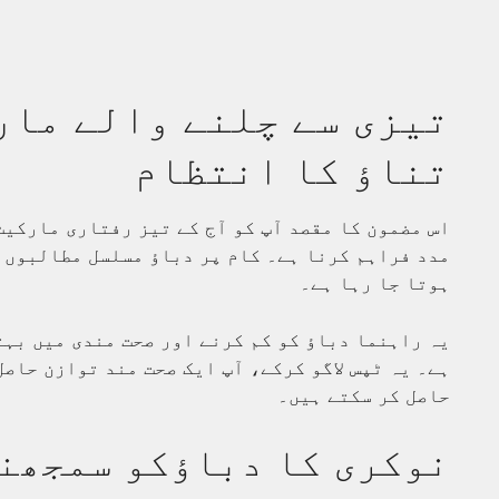
تیزی سے چلنے والے مار
تناؤ کا انتظام
اس مضمون کا مقصد آپ کو آج کے تیز رفتاری مارکی
مدد فراہم کرنا ہے۔ کام پر دباؤ مسلسل مطالبوں 
ہوتا جا رہا ہے۔
یہ راہنما دباؤ کو کم کرنے اور صحت مندی میں بہ
ہے۔ یہ ٹپس لاگو کرکے، آپ ایک صحت مند توازن حاص
حاصل کر سکتے ہیں۔
نوکری کا دباؤکو سمجھن