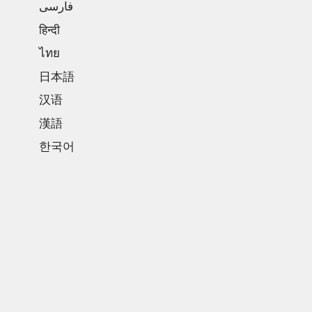
فارسی
हिन्दी
ไทย
日本語
汉语
漢語
한국어