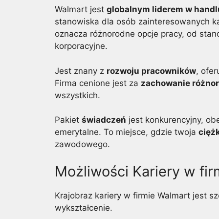
Walmart jest
globalnym liderem w handl
stanowiska dla osób zainteresowanych k
oznacza różnorodne opcje pracy, od sta
korporacyjne.
Jest znany z
rozwoju pracowników
, ofe
Firma cenione jest za
zachowanie różnoro
wszystkich.
Pakiet
świadczeń
jest konkurencyjny, ob
emerytalne. To miejsce, gdzie twoja
cięż
zawodowego.
Możliwości Kariery w fi
Krajobraz kariery w firmie Walmart jest s
wykształcenie.