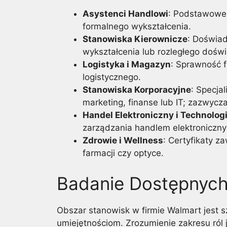
Asystenci Handlowi
: Podstawowe 
formalnego wykształcenia.
Stanowiska Kierownicze
: Doświa
wykształcenia lub rozległego dośw
Logistyka i Magazyn
: Sprawność 
logistycznego.
Stanowiska Korporacyjne
: Specja
marketing, finanse lub IT; zazwyc
Handel Elektroniczny i Technolog
zarządzania handlem elektronicznym
Zdrowie i Wellness
: Certyfikaty z
farmacji czy optyce.
Badanie Dostępnych
Obszar stanowisk w firmie Walmart jest 
umiejętnościom. Zrozumienie zakresu ról 