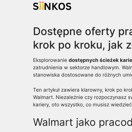
Skip
to
content
Dostępne oferty pr
krok po kroku, jak z
Eksplorowanie
dostępnych ścieżek kari
zatrudnienia w sektorze handlowym. Walm
stanowiska dostosowane do różnych umiej
Ten artykuł zawiera klarowny, krok po kro
Walmart. Niezależnie czy rozpoczynasz s
kariery, oto wszystko, co musisz wiedzieć
Walmart jako praco