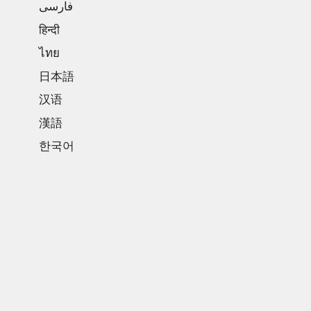
فارسی
हिन्दी
ไทย
日本語
汉语
漢語
한국어