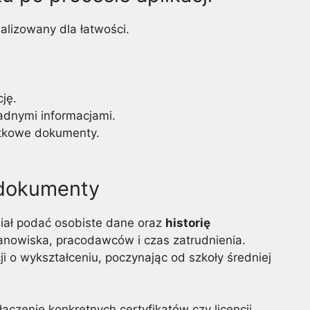
alizowany dla łatwości.
ję.
ładnymi informacjami.
atkowe dokumenty.
 dokumenty
siał podać osobiste dane oraz
historię
tanowiska, pracodawców i czas zatrudnienia.
 o wykształceniu, poczynając od szkoły średniej
ączenie konkretnych certyfikatów czy licencji.