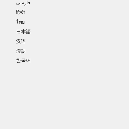
فارسی
हिन्दी
ไทย
日本語
汉语
漢語
한국어