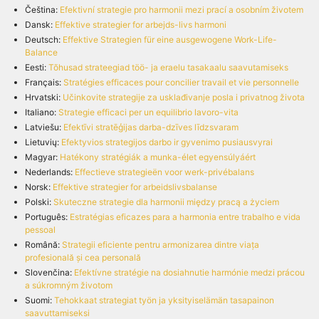
Čeština:
Efektivní strategie pro harmonii mezi prací a osobním životem
Dansk:
Effektive strategier for arbejds-livs harmoni
Deutsch:
Effektive Strategien für eine ausgewogene Work-Life-
Balance
Eesti:
Tõhusad strateegiad töö- ja eraelu tasakaalu saavutamiseks
Français:
Stratégies efficaces pour concilier travail et vie personnelle
Hrvatski:
Učinkovite strategije za usklađivanje posla i privatnog života
Italiano:
Strategie efficaci per un equilibrio lavoro-vita
Latviešu:
Efektīvi stratēģijas darba-dzīves līdzsvaram
Lietuvių:
Efektyvios strategijos darbo ir gyvenimo pusiausvyrai
Magyar:
Hatékony stratégiák a munka-élet egyensúlyáért
Nederlands:
Effectieve strategieën voor werk-privébalans
Norsk:
Effektive strategier for arbeidslivsbalanse
Polski:
Skuteczne strategie dla harmonii między pracą a życiem
Português:
Estratégias eficazes para a harmonia entre trabalho e vida
pessoal
Română:
Strategii eficiente pentru armonizarea dintre viața
profesională și cea personală
Slovenčina:
Efektívne stratégie na dosiahnutie harmónie medzi prácou
a súkromným životom
Suomi:
Tehokkaat strategiat työn ja yksityiselämän tasapainon
saavuttamiseksi