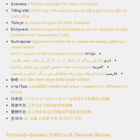
Svenska:
Effektiva strategier för arbets-livsbalans
Tiếng Việt:
Chiến lược hiệu quả cho sự cân bằng giữa công việc và
cuộc sống
Türkçe:
İş-Hayat Dengesi İçin Etkili Stratejiler
Ελληνικά:
Αποτελεσματικές Στρατηγικές για την Αρμονία μεταξύ
Εργασίας και Προσωπικής Ζωής
български:
Ефективни стратегии за хармония между работа и
личен живот
עברית:
אסטרטגיות אפקטיביות לשילוב בין עבודה לחיים
اردو:
کام اور زندگی کے تناظر کے لیے کارگر راز نامی عملی طریقے
العربية:
استراتيجيات فعالة لتحقيق التوازن بين العمل والحياة
فارسی:
استراتژی‌های موثر برای هماهنگی بین زندگی شغلی و شخصی
हिन्दी:
कार्य-जीवन समान्य संतुलन के लिए प्रभावी रणनीतियाँ
ภาษาไทย:
กลยุทธ์ที่มีประสิทธิภาพสำหรับความสมดุลระหว่างชีวิตและการ
ทำงาน
日本語:
ワークライフのハーモニーを実現する効果的な戦略
简体中文:
工作与生活和谐的有效策略
繁體中文:
在工作和生活之間取得平衡的有效策略
한국어:
일-생활 조화를 위한 효과적인 전략
Русский
Баланс Работы И Личной Жизни
›