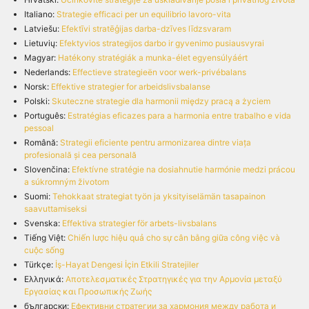
Italiano:
Strategie efficaci per un equilibrio lavoro-vita
Latviešu:
Efektīvi stratēģijas darba-dzīves līdzsvaram
Lietuvių:
Efektyvios strategijos darbo ir gyvenimo pusiausvyrai
Magyar:
Hatékony stratégiák a munka-élet egyensúlyáért
Nederlands:
Effectieve strategieën voor werk-privébalans
Norsk:
Effektive strategier for arbeidslivsbalanse
Polski:
Skuteczne strategie dla harmonii między pracą a życiem
Português:
Estratégias eficazes para a harmonia entre trabalho e vida
pessoal
Română:
Strategii eficiente pentru armonizarea dintre viața
profesională și cea personală
Slovenčina:
Efektívne stratégie na dosiahnutie harmónie medzi prácou
a súkromným životom
Suomi:
Tehokkaat strategiat työn ja yksityiselämän tasapainon
saavuttamiseksi
Svenska:
Effektiva strategier för arbets-livsbalans
Tiếng Việt:
Chiến lược hiệu quả cho sự cân bằng giữa công việc và
cuộc sống
Türkçe:
İş-Hayat Dengesi İçin Etkili Stratejiler
Ελληνικά:
Αποτελεσματικές Στρατηγικές για την Αρμονία μεταξύ
Εργασίας και Προσωπικής Ζωής
български:
Ефективни стратегии за хармония между работа и