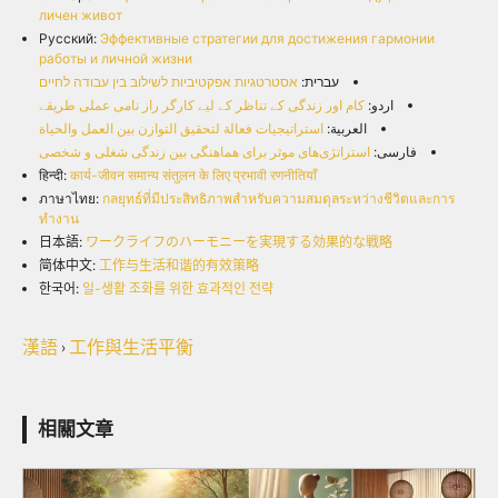
личен живот
Русский:
Эффективные стратегии для достижения гармонии
работы и личной жизни
עברית:
אסטרטגיות אפקטיביות לשילוב בין עבודה לחיים
اردو:
کام اور زندگی کے تناظر کے لیے کارگر راز نامی عملی طریقے
العربية:
استراتيجيات فعالة لتحقيق التوازن بين العمل والحياة
فارسی:
استراتژی‌های موثر برای هماهنگی بین زندگی شغلی و شخصی
हिन्दी:
कार्य-जीवन समान्य संतुलन के लिए प्रभावी रणनीतियाँ
ภาษาไทย:
กลยุทธ์ที่มีประสิทธิภาพสำหรับความสมดุลระหว่างชีวิตและการ
ทำงาน
日本語:
ワークライフのハーモニーを実現する効果的な戦略
简体中文:
工作与生活和谐的有效策略
한국어:
일-생활 조화를 위한 효과적인 전략
漢語
工作與生活平衡
›
相關文章