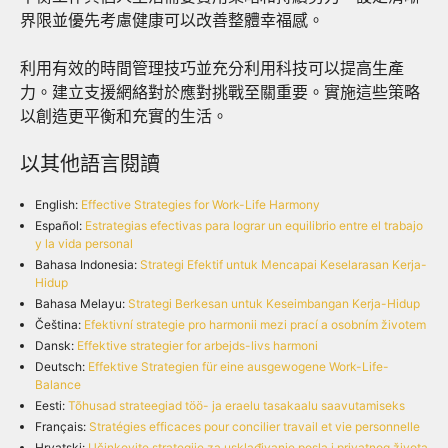
界限並優先考慮健康可以改善整體幸福感。
利用有效的時間管理技巧並充分利用科技可以提高生產
力。建立支援網絡對於應對挑戰至關重要。實施這些策略
以創造更平衡和充實的生活。
以其他語言閱讀
English:
Effective Strategies for Work-Life Harmony
Español:
Estrategias efectivas para lograr un equilibrio entre el trabajo
y la vida personal
Bahasa Indonesia:
Strategi Efektif untuk Mencapai Keselarasan Kerja-
Hidup
Bahasa Melayu:
Strategi Berkesan untuk Keseimbangan Kerja-Hidup
Čeština:
Efektivní strategie pro harmonii mezi prací a osobním životem
Dansk:
Effektive strategier for arbejds-livs harmoni
Deutsch:
Effektive Strategien für eine ausgewogene Work-Life-
Balance
Eesti:
Tõhusad strateegiad töö- ja eraelu tasakaalu saavutamiseks
Français:
Stratégies efficaces pour concilier travail et vie personnelle
Hrvatski:
Učinkovite strategije za usklađivanje posla i privatnog života