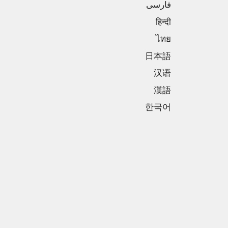
فارسی
हिन्दी
ไทย
日本語
汉语
漢語
한국어