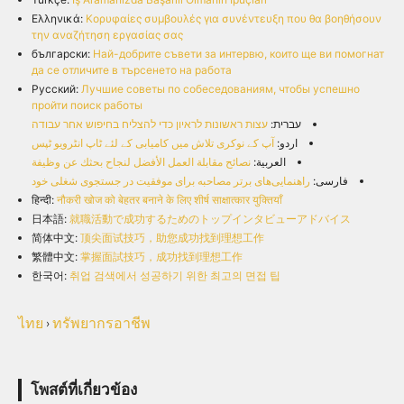
Ελληνικά:
Κορυφαίες συμβουλές για συνέντευξη που θα βοηθήσουν
την αναζήτηση εργασίας σας
български:
Най-добрите съвети за интервю, които ще ви помогнат
да се отличите в търсенето на работа
Русский:
Лучшие советы по собеседованиям, чтобы успешно
пройти поиск работы
עברית:
עצות ראשונות לראיון כדי להצליח בחיפוש אחר עבודה
اردو:
آپ کے نوکری تلاش میں کامیابی کے لئے ٹاپ انٹرویو ٹپس
العربية:
نصائح مقابلة العمل الأفضل لنجاح بحثك عن وظيفة
فارسی:
راهنمایی‌های برتر مصاحبه برای موفقیت در جستجوی شغلی خود
हिन्दी:
नौकरी खोज को बेहतर बनाने के लिए शीर्ष साक्षात्कार युक्तियाँ
日本語:
就職活動で成功するためのトップインタビューアドバイス
简体中文:
顶尖面试技巧，助您成功找到理想工作
繁體中文:
掌握面試技巧，成功找到理想工作
한국어:
취업 검색에서 성공하기 위한 최고의 면접 팁
ไทย
ทรัพยากรอาชีพ
›
โพสต์ที่เกี่ยวข้อง