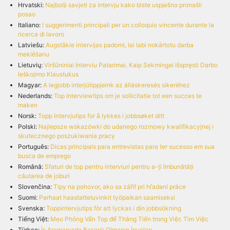
Hrvatski:
Najbolji savjeti za intervju kako biste uspješno pronašli
posao
Italiano:
I suggerimenti principali per un colloquio vincente durante la
ricerca di lavoro
Latviešu:
Augstākie intervijas padomi, lai labi nokārtotu darba
meklēšanu
Lietuvių:
Viršūniniai Interviu Patarimai, Kaip Sekmingai Išspręsti Darbo
Ieškojimo Klaustukus
Magyar:
A legjobb interjútippjeink az álláskeresés sikeréhez
Nederlands:
Top Interviewtips om je sollicitatie tot een succes te
maken
Norsk:
Topp Intervjutips for å lykkes i jobbsøket ditt
Polski:
Najlepsze wskazówki do udanego rozmowy kwalifikacyjnej i
skutecznego poszukiwania pracy
Português:
Dicas principais para entrevistas para ter sucesso em sua
busca de emprego
Română:
Sfaturi de top pentru interviuri pentru a-ți îmbunătăți
căutarea de joburi
Slovenčina:
Tipy na pohovor, ako sa zářiť pri hľadaní práce
Suomi:
Parhaat haastatteluvinkit työpaikan saamiseksi
Svenska:
Toppintervjutips för att lyckas i din jobbsökning
Tiếng Việt:
Mẹo Phỏng Vấn Top để Thăng Tiến trong Việc Tìm Việc
Türkçe:
İş Aramanızda Başarılı Olmanın İpuçları