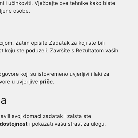
i i učinkoviti. Vježbajte ove tehnike kako biste
mljene osobe.
ijom. Zatim opišite Zadatak za koji ste bili
t koju ste poduzeli. Završite s Rezultatom vaših
ore koji su istovremeno uvjerljivi i laki za
ore u uvjerljive
priče
.
ca
avili svoj domaći zadatak i zaista ste
odostojnost
i pokazati vašu strast za ulogu.