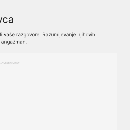
vca
li vaše razgovore. Razumijevanje njihovih
je angažman.
ADVERTISEMENT