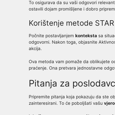
To osigurava da su vaši odgovori relevantn
ostavili dojam promišljene i dobro pripre
Korištenje metode STAR
Počnite postavljanjem
konteksta
sa situac
odgovorni. Nakon toga, objasnite Aktivnos
akcija.
Ova metoda vam pomaže da oblikujete odgov
praćenje. Ona pretvara jednostavne odgov
Pitanja za poslodav
Pripremite pitanja koja pokazuju da ste ob
zainteresirani. To će poboljšati vašu
vjer