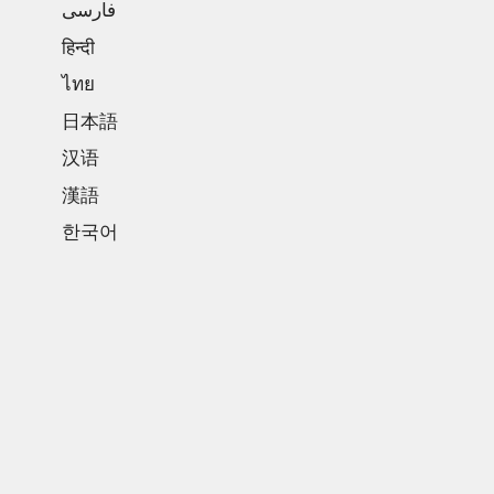
فارسی
हिन्दी
ไทย
日本語
汉语
漢語
한국어