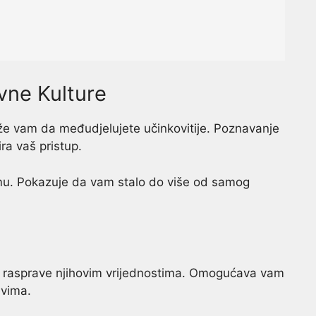
vne Kulture
že vam da međudjelujete učinkovitije. Poznavanje
ira vaš pristup.
mu. Pokazuje da vam stalo do više od samog
ti rasprave njihovim vrijednostima. Omogućava vam
evima.