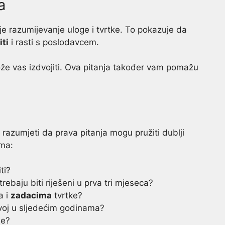
a
e razumijevanje uloge i tvrtke. To pokazuje da
iti
i rasti s poslodavcem.
može vas izdvojiti. Ova pitanja također vam pomažu
razumjeti da prava pitanja mogu pružiti dublji
ima:
ti?
trebaju biti riješeni u prva tri mjeseca?
a i
zadacima
tvrtke?
azvoj u sljedećim godinama?
je?