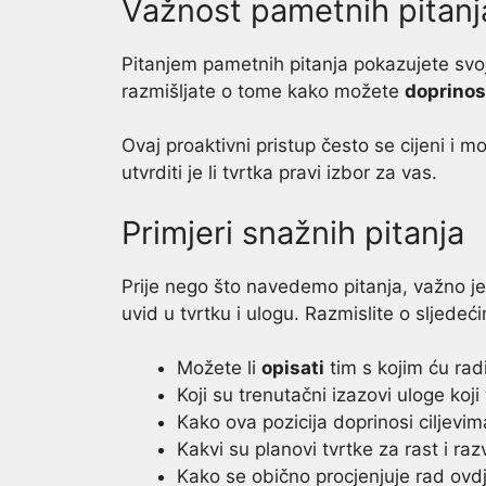
Važnost pametnih pitanj
Pitanjem pametnih pitanja pokazujete svoj
razmišljate o tome kako možete
doprinos
Ovaj proaktivni pristup često se cijeni i 
utvrditi je li tvrtka pravi izbor za vas.
Primjeri snažnih pitanja
Prije nego što navedemo pitanja, važno je 
uvid u tvrtku i ulogu. Razmislite o sljedeć
Možete li
opisati
tim s kojim ću radi
Koji su trenutačni izazovi uloge koji 
Kako ova pozicija doprinosi ciljevim
Kakvi su planovi tvrtke za rast i r
Kako se obično procjenjuje rad ovd