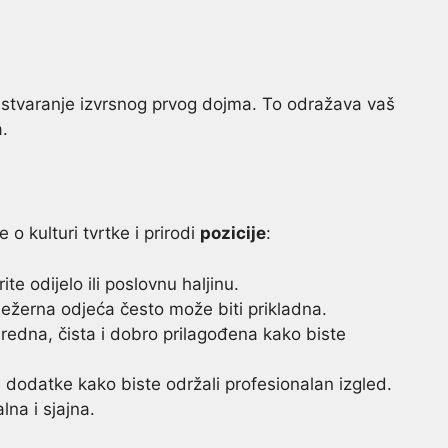
h
 stvaranje izvrsnog prvog dojma. To odražava vaš
.
 o kulturi tvrtke i prirodi
pozicije
:
ite odijelo ili poslovnu haljinu.
ležerna odjeća često može biti prikladna.
redna, čista i dobro prilagođena kako biste
 dodatke kako biste održali profesionalan izgled.
lna i sjajna.