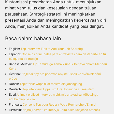
Kustomisasi pendekatan Anda untuk menunjukkan
minat yang tulus dan kesesuaian dengan tujuan
perusahaan. Strategi-strategi ini meningkatkan
presentasi Anda dan meningkatkan kepercayaan diri
Anda, menjadikan Anda kandidat yang bisa diingat.
Baca dalam bahasa lain
English:
Top Interview Tips to Ace Your Job Searchg
Español:
Consejos principales para entrevistas para destacarte en tu
búsqueda de trabajo
Bahasa Melayu:
Tip Temuduga Terbaik untuk Berjaya dalam Mencari
Kerja
Čeština:
Nejlepší tipy pro pohovor, abyste uspěli ve svém hledání
práce
Dansk:
Topinterviewtips til at mestre din jobsøgning
Deutsch:
Top Interview Tipps, um Ihre Jobsuche zu meistern
Eesti:
Ülimalt olulised intervjuu nipid, mis aitavad sul tööotsingu
edukalt lõpule viia
Français:
Conseils Top pour Réussir Votre Recherche d’Emploi
Hrvatski:
Najbolji savjeti za intervju kako biste uspješno pronašli