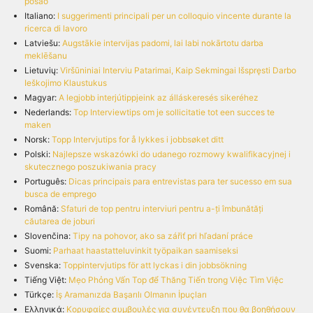
posao
Italiano:
I suggerimenti principali per un colloquio vincente durante la
ricerca di lavoro
Latviešu:
Augstākie intervijas padomi, lai labi nokārtotu darba
meklēšanu
Lietuvių:
Viršūniniai Interviu Patarimai, Kaip Sekmingai Išspręsti Darbo
Ieškojimo Klaustukus
Magyar:
A legjobb interjútippjeink az álláskeresés sikeréhez
Nederlands:
Top Interviewtips om je sollicitatie tot een succes te
maken
Norsk:
Topp Intervjutips for å lykkes i jobbsøket ditt
Polski:
Najlepsze wskazówki do udanego rozmowy kwalifikacyjnej i
skutecznego poszukiwania pracy
Português:
Dicas principais para entrevistas para ter sucesso em sua
busca de emprego
Română:
Sfaturi de top pentru interviuri pentru a-ți îmbunătăți
căutarea de joburi
Slovenčina:
Tipy na pohovor, ako sa zářiť pri hľadaní práce
Suomi:
Parhaat haastatteluvinkit työpaikan saamiseksi
Svenska:
Toppintervjutips för att lyckas i din jobbsökning
Tiếng Việt:
Mẹo Phỏng Vấn Top để Thăng Tiến trong Việc Tìm Việc
Türkçe:
İş Aramanızda Başarılı Olmanın İpuçları
Ελληνικά:
Κορυφαίες συμβουλές για συνέντευξη που θα βοηθήσουν