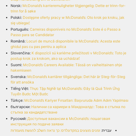
Norsk:
McDonald’s karrieremuligheter tilgjengelig: Dette er trinn-for-
trinn for å søke
Polski:
Dostępne oferty pracy w McDonald’s: Oto krok po kroku, jak
się ubiegać
Português:
Carreiras disponíveis no McDonald’s: Este é o Passo a
Passo para se Candidatar
Română:
Locuri de muncă disponibile la McDonald’s: Acesta este
ghidul pas cu pas pentru a aplica
Slovenčina:
K dispozícii sú kariérne príležitosti v McDonald’s: Toto je
postup krok za krokom, ako sa uchádzať
Suomi:
McDonald’s Careers Available: Tässä on vaiheittainen ohje
hakemiseen
Svenska:
McDonald’s karriärer tillgängliga: Det här är Steg-för-Steg
för att ansöka
Tiếng Việt:
Thực Tập Nghề tại McDonald’s: Đây là Quá Trình Ứng
Tuyển Bước Một Bước
Türkçe:
McDonald’s Kariyer Fırsatları: Başvuruda Adım Adım Yapılması
български:
Налични са кариери в Макдоналдс: Това е стъпка по
стъпка за кандидатстване
Русский:
Доступные вакансии в McDonald’s: пошаговая
инструкция по подаче заявки
עברית:
זמנים מוצעים במקדונלדס: כך נראה השלב להגשת מועמדות