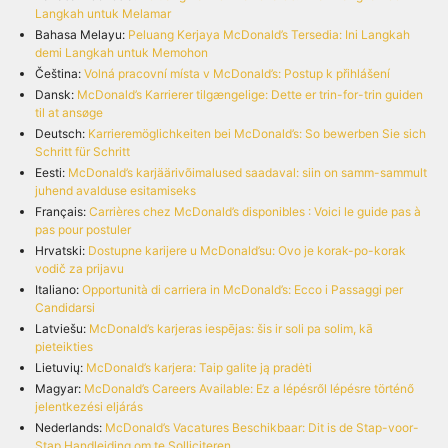
Langkah untuk Melamar
Bahasa Melayu:
Peluang Kerjaya McDonald’s Tersedia: Ini Langkah
demi Langkah untuk Memohon
Čeština:
Volná pracovní místa v McDonald’s: Postup k přihlášení
Dansk:
McDonald’s Karrierer tilgængelige: Dette er trin-for-trin guiden
til at ansøge
Deutsch:
Karrieremöglichkeiten bei McDonald’s: So bewerben Sie sich
Schritt für Schritt
Eesti:
McDonald’s karjäärivõimalused saadaval: siin on samm-sammult
juhend avalduse esitamiseks
Français:
Carrières chez McDonald’s disponibles : Voici le guide pas à
pas pour postuler
Hrvatski:
Dostupne karijere u McDonald’su: Ovo je korak-po-korak
vodič za prijavu
Italiano:
Opportunità di carriera in McDonald’s: Ecco i Passaggi per
Candidarsi
Latviešu:
McDonald’s karjeras iespējas: šis ir soli pa solim, kā
pieteikties
Lietuvių:
McDonald’s karjera: Taip galite ją pradėti
Magyar:
McDonald’s Careers Available: Ez a lépésről lépésre történő
jelentkezési eljárás
Nederlands:
McDonald’s Vacatures Beschikbaar: Dit is de Stap-voor-
Stap Handleiding om te Solliciteren