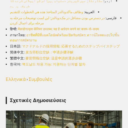
اردو:
مکڈونلڈز میں کیریئر دستیاب ہیں: اس کو ایپلائی کرنے کا
طریقہ یہ ہے
العربية:
وظائف ماكدونالدز المتاحة: هذه هي الخطوات للتقديم
فارسی:
در دسترس بودن مشاغل در مک‌دونالدز: این است توضیحات مرحله به
مرحله برای اعمال کردن
हिन्दी:
मैकडोनल्ड्स कॅरियर उपलब्ध: यह है आवेदन करने का कदम-से-कदम
ภาษาไทย:
อาชีพที่มีที่แมคโดนัลด์พร้อมเปิดรับสมัคร: ดาวน์โหลดแอปไปขั้น
ตอนการสมัครงาน
日本語:
マクドナルドの採用情報: 応募するためのステップバイステップ
简体中文:
麦当劳职位空缺：申请步骤详解
繁體中文:
麥當勞職位空缺: 這是申請的逐步步驟
한국어:
맥도날드 채용 가능: 지원하는 단계별 절차
Ελληνικά
Συμβουλές
›
Σχετικές Δημοσιεύσεις