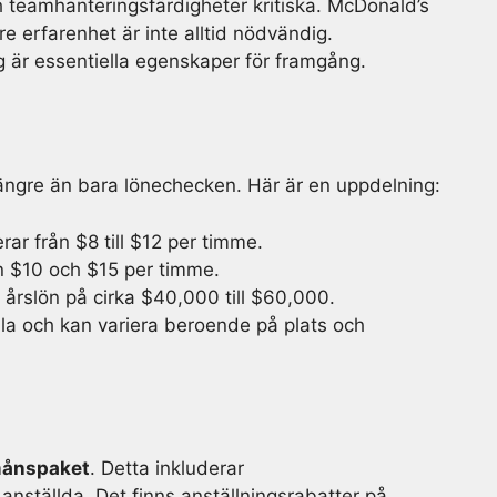
h teamhanteringsfärdigheter kritiska. McDonald’s
are erfarenhet är inte alltid nödvändig.
ig är essentiella egenskaper för framgång.
längre än bara lönechecken. Här är en uppdelning:
rar från $8 till $12 per timme.
an $10 och $15 per timme.
n årslön på cirka $40,000 till $60,000.
lla och kan variera beroende på plats och
månspaket
. Detta inkluderar
 anställda. Det finns anställningsrabatter på