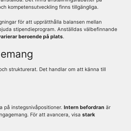
g och kompetensutveckling finns tillgängliga.
gningar för att upprätthålla balansen mellan
rbjuda stipendieprogram. Anställdas välbefinnande
arierar beroende på plats
.
ncemang
och strukturerat. Det handlar om att känna till
ta på instegsnivåpositioner.
Intern befordran
är
ngagemang. För att avancera, visa
stark