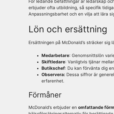
För ledande befattningar är ledarskap oc
erbjuder ofta utbildning, så specifik tidig
Anpassningsbarhet och en vilja att lära s
Lön och ersättning
Ersättningen på McDonald’s sträcker sig 
Medarbetare
: Genomsnittslön varie
Skiftledare
: Vanligtvis tjänar mell
Butikschef
: Du kan förvänta dig e
Observera:
Dessa siffror är genere
erfarenhet.
Förmåner
McDonald’s erbjuder en
omfattande för
hälsoförsäkringsalternativ för berättigade