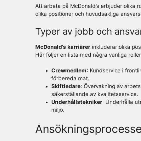
Att arbeta på McDonald’s erbjuder olika ro
olika positioner och huvudsakliga ansvar
Typer av jobb och ansva
McDonald’s karriärer
inkluderar olika po
Här följer en lista med några vanliga rol
Crewmedlem
: Kundservice i frontl
förbereda mat.
Skiftledare
: Övervakning av arbet
säkerställande av kvalitetsservice.
Underhållstekniker
: Underhålla utr
miljö.
Ansökningsprocess