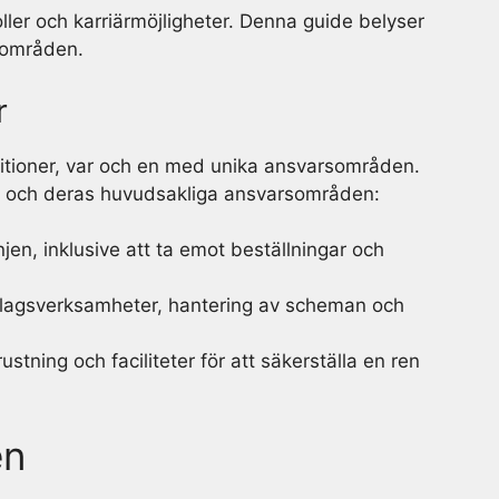
ller och karriärmöjligheter. Denna guide belyser
sområden.
r
sitioner, var och en med unika ansvarsområden.
ler och deras huvudsakliga ansvarsområden:
injen, inklusive att ta emot beställningar och
slagsverksamheter, hantering av scheman och
ustning och faciliteter för att säkerställa en ren
en