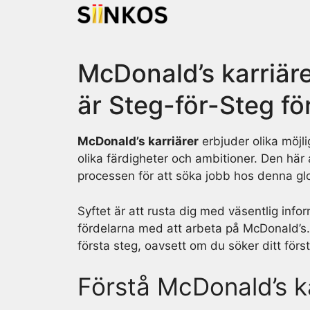
Skip
to
content
McDonald’s karriärer
är Steg-för-Steg fö
McDonald’s karriärer
erbjuder olika möjl
olika färdigheter och ambitioner. Den här
processen för att söka jobb hos denna g
Syftet är att rusta dig med väsentlig inf
fördelarna med att arbeta på McDonald’s.
första steg, oavsett om du söker ditt först
Förstå McDonald’s ka