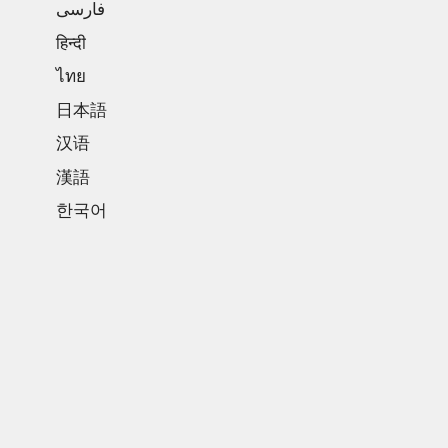
فارسی
हिन्दी
ไทย
日本語
汉语
漢語
한국어