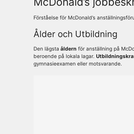
McDonald’s jobbeskr
Förståelse för McDonald’s anställningsför
Ålder och Utbildning
Den lägsta
åldern
för anställning på McDo
beroende på lokala lagar.
Utbildningskr
gymnasieexamen eller motsvarande.