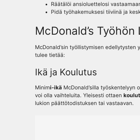
Räätälöi ansioluettelosi vastaamaan
Pidä työhakemuksesi tiiviinä ja keski
McDonald’s Työhön Li
McDonald’sin työllistymisen edellytysten
tulee tietää:
Ikä ja Koulutus
Minim
i-ikä
McDonald’silla työskentelyyn on
voi olla vaihteluita. Yleisesti ottaen
koulu
lukion päättötodistuksen tai vastaavan.