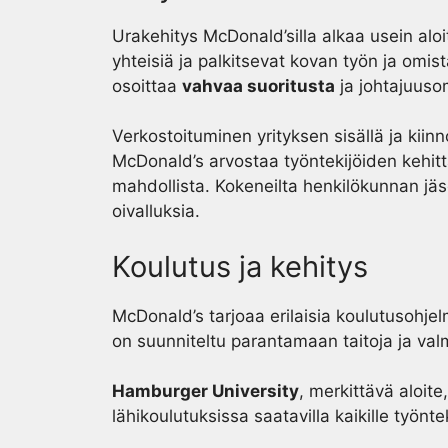
Urakehitys McDonald’silla alkaa usein alo
yhteisiä ja palkitsevat kovan työn ja omis
osoittaa
vahvaa suoritusta
ja johtajuuso
Verkostoituminen yrityksen sisällä ja kii
McDonald’s arvostaa työntekijöiden kehit
mahdollista. Kokeneilta henkilökunnan jäse
oivalluksia.
Koulutus ja kehitys
McDonald’s tarjoaa erilaisia koulutusohje
on suunniteltu parantamaan taitoja ja val
Hamburger University
, merkittävä aloit
lähikoulutuksissa saatavilla kaikille työnteki