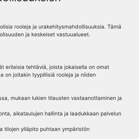
olisia rooleja ja urakehitysmahdollisuuksia. Tämä
uolisuuden ja keskeiset vastuualueet.
t erilaisia tehtäviä, joista jokaisella on omat
 on joitakin tyypillisiä rooleja ja niiden
assa, mukaan lukien tilausten vastaanottaminen ja
onta, aikataulujen hallinta ja laadukkaan palvelun
 ja tilojen ylläpito puhtaan ympäristön