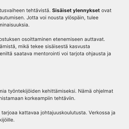
itusvaiheen tehtävistä.
Sisäiset ylennykset
ovat
tautumisen. Jotta voi nousta ylöspäin, tulee
minaisuuksia.
nnostuksen osoittaminen etenemiseen auttavat.
tämistä, mikä tekee sisäisestä kasvusta
niltä saatava mentorointi voi tarjota ohjausta ja
lmia työntekijöiden kehittämiseksi. Nämä ohjelmat
mistamaan korkeampiin tehtäviin.
e, tarjoaa kattavaa johtajuuskoulutusta. Verkossa ja
jöille.