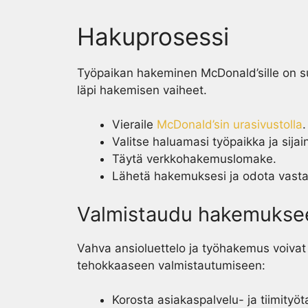
Hakuprosessi
Työpaikan hakeminen McDonald’sille on su
läpi hakemisen vaiheet.
Vieraile
McDonald’sin urasivustolla
.
Valitse haluamasi työpaikka ja sijain
Täytä verkkohakemuslomake.
Lähetä hakemuksesi ja odota vasta
Valmistaudu hakemukse
Vahva ansioluettelo ja työhakemus voivat l
tehokkaaseen valmistautumiseen:
Korosta asiakaspalvelu- ja tiimityöta