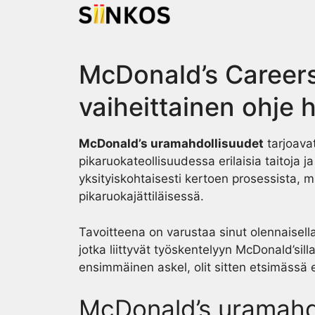
Skip
to
content
McDonald’s Careers
vaiheittainen ohje
McDonald’s uramahdollisuudet
tarjoava
pikaruokateollisuudessa erilaisia taitoja j
yksityiskohtaisesti kertoen prosessista, 
pikaruokajättiläisessä.
Tavoitteena on varustaa sinut olennaisella
jotka liittyvät työskentelyyn McDonald’si
ensimmäinen askel, olit sitten etsimässä 
McDonald’s uramahd