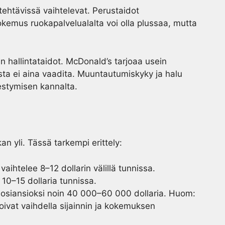
tehtävissä vaihtelevat. Perustaidot
kemus ruokapalvelualalta voi olla plussaa, mutta
in hallintataidot. McDonald’s tarjoaa usein
sta ei aina vaadita. Muuntautumiskyky ja halu
estymisen kannalta.
n yli. Tässä tarkempi erittely:
aihtelee 8–12 dollarin välillä tunnissa.
 10–15 dollaria tunnissa.
vuosiansioksi noin 40 000–60 000 dollaria. Huom:
voivat vaihdella sijainnin ja kokemuksen