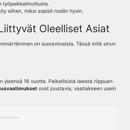
 työpaikkailmoitusta.
ty siihen, miksi sopisit rooliin hyvin.
ittyvät Oleelliset Asiat
 ymmärtäminen on suoraviivaista. Tässä mitä sinun
 yleensä 16 vuotta. Paikallisista laeista riippuen
tusvaatimukset
ovat joustavia, vaatiakseen usein
ADVERTISEMENT