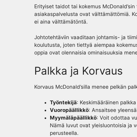
Erityiset taidot tai kokemus McDonald’sin 
asiakaspalvelusta ovat välttämättömiä. Ko
ei aina välttämätöntä.
Johtotehtäviin vaaditaan johtamis- ja tiim
koulutusta, joten tiettyä aiempaa kokemu
oppia ovat olennaisia ominaisuuksia men
Palkka ja Korvaus
Korvaus McDonald’silla menee pelkän palka
Työntekijä
: Keskimääräinen palkka v
Vuoropäällikkö
: Ansaitsee yleensä
Myymäläpäällikkö
: Voit odottaa 
Nämä luvut ovat yleisluontoisia ja 
perusteella.