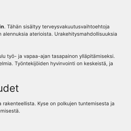
in
. Tähän sisältyy terveysvakuutusvaihtoehtoja
ä on alennuksia aterioista. Urakehitysmahdollisuuksia
ulu työ- ja vapaa-ajan tasapainon ylläpitämiseksi.
lmia. Työntekijöiden hyvinvointi on keskeistä, ja
udet
a rakenteellista. Kyse on polkujen tuntemisesta ja
ämisestä.