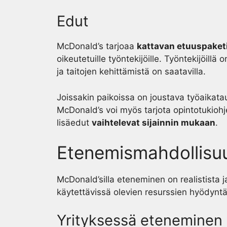
Edut
McDonald’s tarjoaa
kattavan etuuspaket
oikeutetuille työntekijöille. Työntekijöill
ja taitojen kehittämistä on saatavilla.
Joissakin paikoissa on joustava työaikata
McDonald’s voi myös tarjota opintotukiohje
lisäedut
vaihtelevat sijainnin mukaan
.
Etenemismahdollisu
McDonald’silla eteneminen on realistista j
käytettävissä olevien resurssien hyödynt
Yrityksessä eteneminen