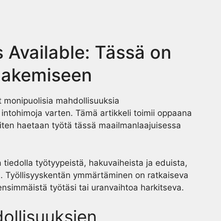
 Available: Tässä on
 hakemiseen
t monipuolisia mahdollisuuksia
a intohimoja varten. Tämä artikkeli toimii oppaana
miten haetaan työtä tässä maailmanlaajuisessa
 tiedolla työtyypeistä, hakuvaiheista ja eduista,
lla. Työllisyyskentän ymmärtäminen on ratkaiseva
ensimmäistä työtäsi tai uranvaihtoa harkitseva.
ollisuuksien