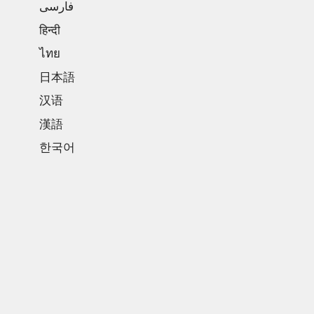
فارسی
हिन्दी
ไทย
日本語
汉语
漢語
한국어