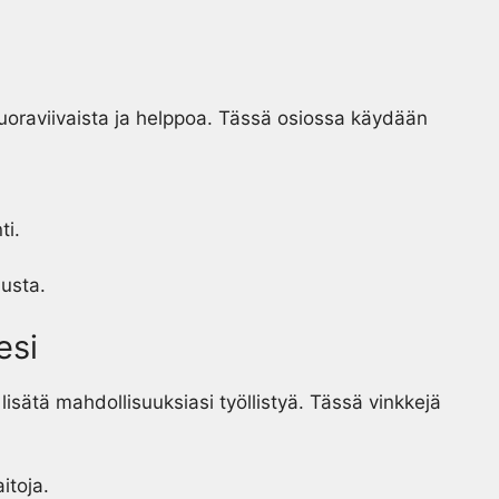
oraviivaista ja helppoa. Tässä osiossa käydään
ti.
usta.
esi
isätä mahdollisuuksiasi työllistyä. Tässä vinkkejä
itoja.