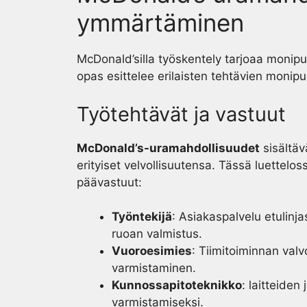
ymmärtäminen
McDonald’silla työskentely tarjoaa monipu
opas esittelee erilaisten tehtävien monip
Työtehtävät ja vastuut
McDonald’s-uramahdollisuudet
sisältävä
erityiset velvollisuutensa. Tässä luettelossa
päävastuut:
Työntekijä
: Asiakaspalvelu etulinj
ruoan valmistus.
Vuoroesimies
: Tiimitoiminnan valv
varmistaminen.
Kunnossapitoteknikko
: laitteiden
varmistamiseksi.