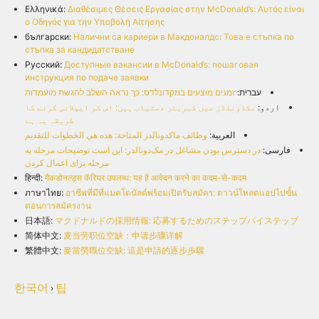
Ελληνικά:
Διαθέσιμες Θέσεις Εργασίας στην McDonald’s: Αυτός είναι
ο Οδηγός για την Υποβολή Αίτησης
български:
Налични са кариери в Макдоналдс: Това е стъпка по
стъпка за кандидатстване
Русский:
Доступные вакансии в McDonald’s: пошаговая
инструкция по подаче заявки
עברית:
זמנים מוצעים במקדונלדס: כך נראה השלב להגשת מועמדות
اردو:
مکڈونلڈز میں کیریئر دستیاب ہیں: اس کو ایپلائی کرنے کا
طریقہ یہ ہے
العربية:
وظائف ماكدونالدز المتاحة: هذه هي الخطوات للتقديم
فارسی:
در دسترس بودن مشاغل در مک‌دونالدز: این است توضیحات مرحله به
مرحله برای اعمال کردن
हिन्दी:
मैकडोनल्ड्स कॅरियर उपलब्ध: यह है आवेदन करने का कदम-से-कदम
ภาษาไทย:
อาชีพที่มีที่แมคโดนัลด์พร้อมเปิดรับสมัคร: ดาวน์โหลดแอปไปขั้น
ตอนการสมัครงาน
日本語:
マクドナルドの採用情報: 応募するためのステップバイステップ
简体中文:
麦当劳职位空缺：申请步骤详解
繁體中文:
麥當勞職位空缺: 這是申請的逐步步驟
한국어
팁
›