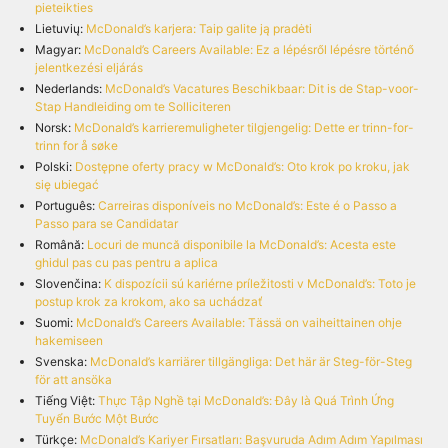
pieteikties
Lietuvių:
McDonald’s karjera: Taip galite ją pradėti
Magyar:
McDonald’s Careers Available: Ez a lépésről lépésre történő
jelentkezési eljárás
Nederlands:
McDonald’s Vacatures Beschikbaar: Dit is de Stap-voor-
Stap Handleiding om te Solliciteren
Norsk:
McDonald’s karrieremuligheter tilgjengelig: Dette er trinn-for-
trinn for å søke
Polski:
Dostępne oferty pracy w McDonald’s: Oto krok po kroku, jak
się ubiegać
Português:
Carreiras disponíveis no McDonald’s: Este é o Passo a
Passo para se Candidatar
Română:
Locuri de muncă disponibile la McDonald’s: Acesta este
ghidul pas cu pas pentru a aplica
Slovenčina:
K dispozícii sú kariérne príležitosti v McDonald’s: Toto je
postup krok za krokom, ako sa uchádzať
Suomi:
McDonald’s Careers Available: Tässä on vaiheittainen ohje
hakemiseen
Svenska:
McDonald’s karriärer tillgängliga: Det här är Steg-för-Steg
för att ansöka
Tiếng Việt:
Thực Tập Nghề tại McDonald’s: Đây là Quá Trình Ứng
Tuyển Bước Một Bước
Türkçe:
McDonald’s Kariyer Fırsatları: Başvuruda Adım Adım Yapılması