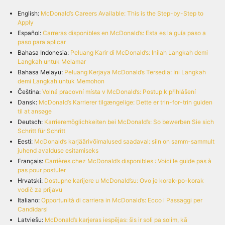
English:
McDonald’s Careers Available: This is the Step-by-Step to
Apply
Español:
Carreras disponibles en McDonald’s: Esta es la guía paso a
paso para aplicar
Bahasa Indonesia:
Peluang Karir di McDonald’s: Inilah Langkah demi
Langkah untuk Melamar
Bahasa Melayu:
Peluang Kerjaya McDonald’s Tersedia: Ini Langkah
demi Langkah untuk Memohon
Čeština:
Volná pracovní místa v McDonald’s: Postup k přihlášení
Dansk:
McDonald’s Karrierer tilgængelige: Dette er trin-for-trin guiden
til at ansøge
Deutsch:
Karrieremöglichkeiten bei McDonald’s: So bewerben Sie sich
Schritt für Schritt
Eesti:
McDonald’s karjäärivõimalused saadaval: siin on samm-sammult
juhend avalduse esitamiseks
Français:
Carrières chez McDonald’s disponibles : Voici le guide pas à
pas pour postuler
Hrvatski:
Dostupne karijere u McDonald’su: Ovo je korak-po-korak
vodič za prijavu
Italiano:
Opportunità di carriera in McDonald’s: Ecco i Passaggi per
Candidarsi
Latviešu:
McDonald’s karjeras iespējas: šis ir soli pa solim, kā